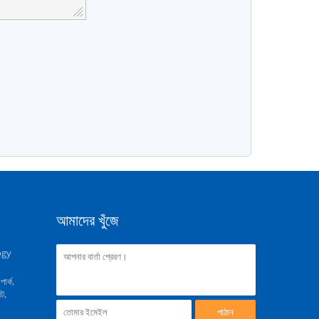
আমাদের খুঁজে
ogy
পার্ক,
িট,
পাঠান