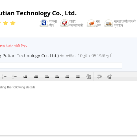
tian Technology Co., Ltd.
আস্থা
যাচাই
ধার
সরবরাহকারী সামর্থ্য
সীল
সরবরাহকারী
চেক
মূল্যায়ন
mail
পনার ইমেইল আইডি লিখুন.
 Putian Technology Co., Ltd.)
গত লগইন : 10 ঘন্টার 05 মিনিট পূর্বে