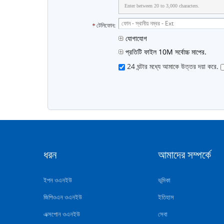
Enter between 20 to 3,000 characters.
টেলিফোন:
যোগাযোগ
প্রতিটি ফাইল 10M সর্বোচ্চ মাপের.
24 ঘন্টার মধ্যে আমাকে উত্তর দয়া করে.
ধরন
আমাদের সম্পর্কে
ইপন ওএনইউ
ভূমিকা
জিপিওএন ওএনইউ
ইতিহাস
এক্সপোন ওএনইউ
সেবা