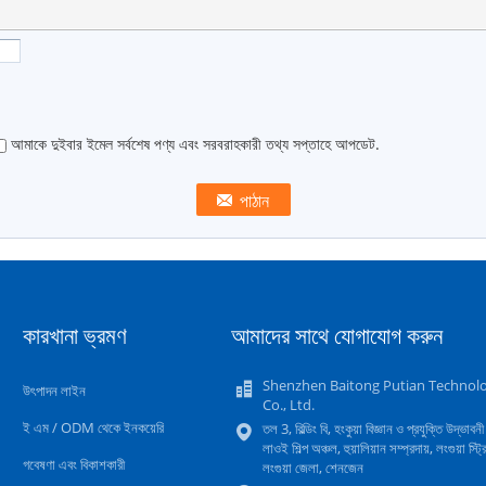
আমাকে দুইবার ইমেল সর্বশেষ পণ্য এবং সরবরাহকারী তথ্য সপ্তাহে আপডেট.
কারখানা ভ্রমণ
আমাদের সাথে যোগাযোগ করুন
Shenzhen Baitong Putian Technol
উৎপাদন লাইন
Co., Ltd.
ই এম / ODM থেকে ইনকয়েরি
তল 3, বিল্ডিং বি, হংকুয়া বিজ্ঞান ও প্রযুক্তি উদ্ভাবনী 
লাওই শিল্প অঞ্চল, হুয়ালিয়ান সম্প্রদায়, লংগুয়া স্ট্র
গবেষণা এবং বিকাশকারী
লংগুয়া জেলা, শেনজেন