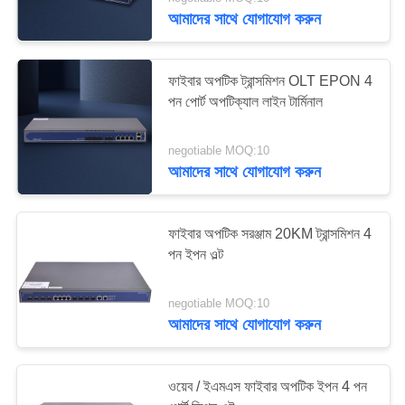
নিয়ন্ত্রণ
আমাদের সাথে যোগাযোগ করুন
যোগাযোগ
61
ফাইবার অপটিক ট্রান্সমিশন OLT EPON 4
করুন
পন পোর্ট অপটিক্যাল লাইন টার্মিনাল
এক্সপোন ওএনইউ
negotiable MOQ:10
উদ্ধৃতির
আমাদের সাথে যোগাযোগ করুন
জন্য
আবেদন
ফাইবার অপটিক সরঞ্জাম 20KM ট্রান্সমিশন 4
পন ইপন ওল্ট
65
সাইট
ম্যাপ
negotiable MOQ:10
ডুয়াল ব্যান্ড ওএনইউ
আমাদের সাথে যোগাযোগ করুন
PRIVACY
ওয়েব / ইএমএস ফাইবার অপটিক ইপন 4 পন
POLICY