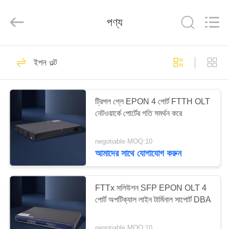
Baitong
Putian
Technology
পণ্য
Co.,
Ltd..
All
Rights
Reserved.
বাড়ি
44
ইপন ওল্ট
ইপন ওএনইউ
পণ্য
ট্রিপল প্লে EPON 4 পোর্ট FTTH OLT
নেটওয়ার্কে পোর্টের গতি সমর্থন করে
আমাদের
সম্পর্কে
negotiable MOQ:10
আমাদের সাথে যোগাযোগ করুন
66
কারখানা
ভ্রমণ
FTTx সলিউশন SFP EPON OLT 4
জিপিওএন ওএনইউ
পোর্ট অপটিক্যাল লাইন টার্মিনাল সাপোর্ট DBA
মান
negotiable MOQ:10