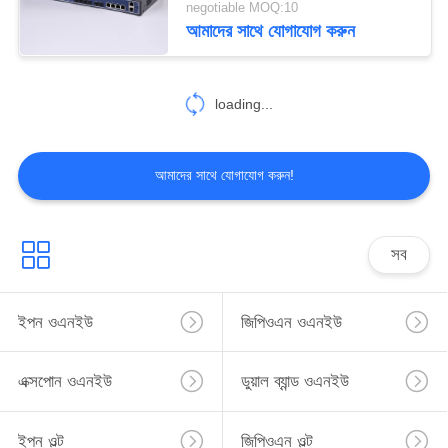
negotiable MOQ:10
আমাদের সাথে যোগাযোগ করুন
2
16 পোর্ট ওল্ট
loading...
আমাদের সাথে যোগাযোগ করুন!
22
সব
এসএফপি মডিউল
ইপন ওএনইউ
জিপিওএন ওএনইউ
এক্সপোন ওএনইউ
ডুয়াল ব্যান্ড ওএনইউ
ইপন ওল্ট
জিপিওএন ওল্ট