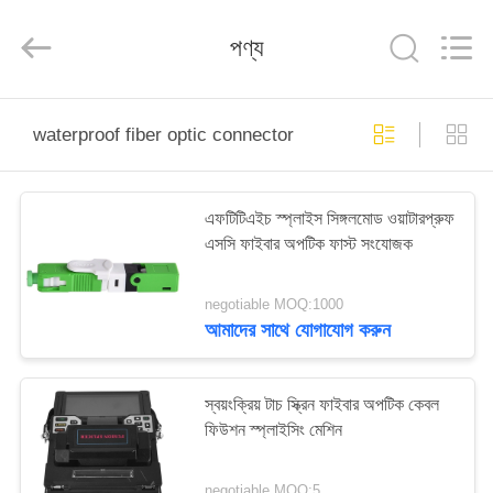
Baitong
Putian
Technology
পণ্য
Co.,
Ltd..
All
Rights
Reserved.
বাড়ি
waterproof fiber optic connector
পণ্য
এফটিটিএইচ স্প্লাইস সিঙ্গলমোড ওয়াটারপ্রুফ
এসসি ফাইবার অপটিক ফাস্ট সংযোজক
আমাদের
সম্পর্কে
negotiable MOQ:1000
আমাদের সাথে যোগাযোগ করুন
কারখানা
ভ্রমণ
স্বয়ংক্রিয় টাচ স্ক্রিন ফাইবার অপটিক কেবল
ফিউশন স্প্লাইসিং মেশিন
মান
negotiable MOQ:5