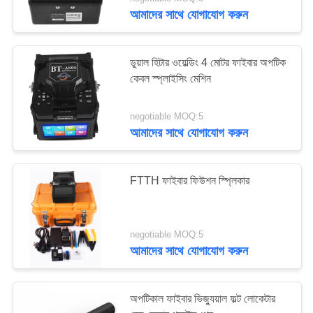
নিয়ন্ত্রণ
আমাদের সাথে যোগাযোগ করুন
যোগাযোগ
ডুয়াল হিটার ওয়েল্ডিং 4 মোটর ফাইবার অপটিক
করুন
কেবল স্প্লাইসিং মেশিন
negotiable MOQ:5
উদ্ধৃতির
আমাদের সাথে যোগাযোগ করুন
জন্য
আবেদন
FTTH ফাইবার ফিউশন স্প্লিকার
সাইট
ম্যাপ
negotiable MOQ:5
আমাদের সাথে যোগাযোগ করুন
PRIVACY
অপটিকাল ফাইবার ভিজ্যুয়াল ফল্ট লোকেটার
POLICY