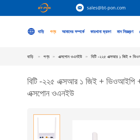
sales@bt-pon.com
বাড়ি
পণ্য
আমাদের সম্পর্কে
কারখানা ভ্রমণ
মান নিয়ন্ত্রণ
বাড়ি
পণ্য
এক্সপোন ওএনইউ
বিটি -২২৫ এক্সআর ১ জিই + ভিও
বিটি -২২৫ এক্সআর ১ জিই + ভিওআইপি +
এক্সপোন ওএনইউ