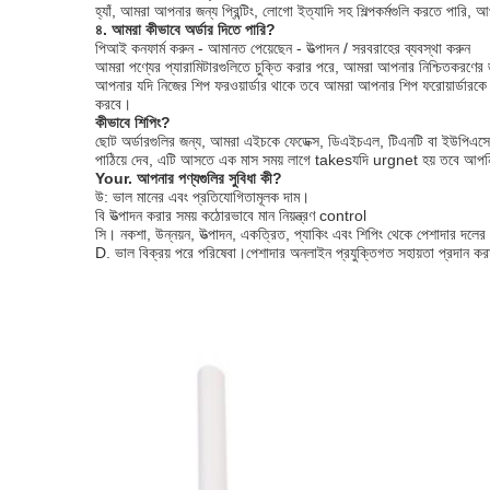
হ্যাঁ, আমরা আপনার জন্য প্রিন্টিং, লোগো ইত্যাদি সহ শিল্পকর্মগুলি করতে পার
৪. আমরা কীভাবে অর্ডার দিতে পারি?
পিআই কনফার্ম করুন - আমানত পেয়েছেন - উত্পাদন / সরবরাহের ব্যবস্থা করুন
আমরা পণ্যের প্যারামিটারগুলিতে চুক্তি করার পরে, আমরা আপনার নিশ্চিতকরণে
আপনার যদি নিজের শিপ ফরওয়ার্ডার থাকে তবে আমরা আপনার শিপ ফরোয়ার্ডারকে প
করবে।
কীভাবে শিপিং?
ছোট অর্ডারগুলির জন্য, আমরা এইচকে ফেডেক্স, ডিএইচএল, টিএনটি বা ইউপিএসের ম
পাঠিয়ে দেব, এটি আসতে এক মাস সময় লাগে takesযদি urgnet হয় তবে আপনি বিম
Your. আপনার পণ্যগুলির সুবিধা কী?
উ: ভাল মানের এবং প্রতিযোগিতামূলক দাম।
বি উত্পাদন করার সময় কঠোরভাবে মান নিয়ন্ত্রণ control
সি। নকশা, উন্নয়ন, উত্পাদন, একত্রিত, প্যাকিং এবং শিপিং থেকে পেশাদার দলে
D. ভাল বিক্রয় পরে পরিষেবা।পেশাদার অনলাইন প্রযুক্তিগত সহায়তা প্রদান ক