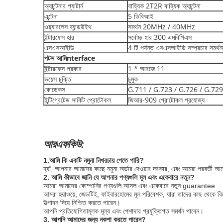
অ্যান্টেনার প্যাটার্ন
বাহ্যিক 2T2R বাহ্যিক অ্যান্টেনা
এন্টেনা
5 ডিবিআই
ওয়্যারলেস ব্যান্ডউইথ
সমর্থন 20MHz / 40MHz
ইন্টারফেস হার
সর্বোচ্চ হার 300 এমবিপিএস
এসএসআইডি
4 টি পর্যন্ত এসএসআইডি সম্প্রচার সমর্থন
পটস
আমি
nterface
ইন্টারফেস প্রকার
1 * আরজে 11
ভয়েস চুক্তি
চুমুক
কোডেকস
G.711 / G.723 / G.726 / G.729
ইন্টিগ্রেটেড সার্কিট প্রোটোকল
জিআর-909 প্রোটোকল প্রযোজ্য
আরএফকিউ:
1.আমি কি একটি নমুনা নিখরচায় পেতে পারি?
হ্যাঁ, আপনার আমাদের কাছে নমুনা অর্ডার দেওয়ার দরকার, এবং আমরা পরবর্তী 
2. আমি কীভাবে জানি যে আপনার পণ্যগুলি মূল এবং একেবারে নতুন?
আমরা আমাদের কোম্পানির পণ্যগুলি আসল এবং একেবারে নতুন guarantee
আমরা হুয়াওয়ে, জেডটিই, ফাইবারহোমের মূল পরিবেশক, যারা তাদের কাছ থেকে 
উত্পাদন দিয়ে নিশ্চিত করতে পারেন।
আপনি প্রতিযোগিতামূলক মূল্য এবং পেশাদার প্রযুক্তিগত সমর্থন পাবেন।
3. আপনি আমাদের জন্য নকশা করতে পারেন?