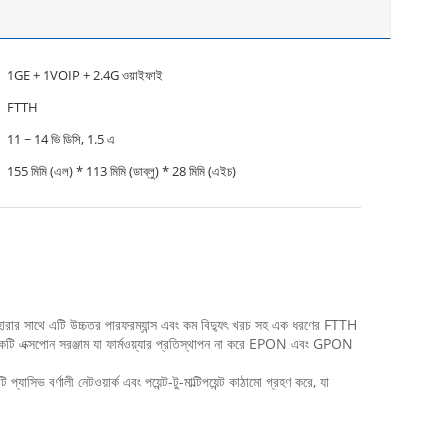
1GE + 1VOIP + 2.4G ওয়াইফাই
FTTH
11 ~ 14 ভি ডিসি, 1.5 এ
155 মিমি (এল) * 113 মিমি (ডাব্লু) * 28 মিমি (এইচ)
েহারার সাথে এটি উচ্চতর পারফরম্যান্স এবং কম বিদ্যুৎ খরচ সহ এক ধরণের FTTH
র একটি এক্সপোন সরঞ্জাম যা ফার্মওয়্যার প্রতিস্থাপন না করে EPON এবং GPON
াসিভ বর্ণালী নেটওয়ার্ক এবং পয়েন্ট-টু-মাল্টিপয়েন্ট কাঠামো গ্রহণ করে, যা