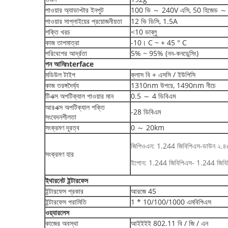
পাওয়ার অ্যাডাপ্টার ইনপুট
100 ভি ～ 240V এসি, 50 হিজেড 
পাওয়ার সাপ্লাইয়ের প্রয়োজনীয়তা
12 ভি ডিসি, 1.5A
শক্তি খরচ
<10 ডাব্লু
কাজ তাপমাত্রা
-10। C ~ + 45 ° C
পরিবেশের আর্দ্রতা
5% ~ 95% (নন-কনডেন্সিং)
পন
আমি
nterface
মডিউল টাইপ
ক্লাস বি + এসসি / ইউপিসি
কাজ তরঙ্গদৈর্ঘ্য
1310nm উপরে, 1490nm নীচে
টিএক্স অপটিক্যাল পাওয়ার মান
0.5 ～ 4 ডিবিএম
আরএক্স অপটিক্যাল শক্তি
-28 ডিবিএম
সংবেদনশীলতা
সংক্রমণ দূরত্ব
0 ～ 20km
জিপিওএন: 1.244 জিবিপিএস-ডাউন ২.৪
সংক্রমণ হার
ইপোন: 1.244 জিবিপিএস- 1.244 জিবিপ
ইথারনেট ইন্টারফেস
ইন্টারফেস প্রকার
আরজে 45
ইন্টারফেস পরামিতি
1 * 10/100/1000 এমবিপিএস
ওয়্যারলেস
কাজের অবস্থা
আইইইই 802.11 বি / জি / এন