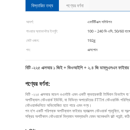
বিস্তারিত তথ্য
পণ্যের বর্ণনা
আদর্শ:
এফটিটিএক্স সলিউশন
পাওয়ার অ্যাডাপ্টার ইনপুট:
100 ~ 240 ভি এসি, 50/60 হার্জ
মোট ওজন:
192g
পন:
এক্সপোন
বিটি -২২৫ এক্সআর ১ জিই + ভিওআইপি + ২.৪ জি ​​ডাব্লুএলএন ফাই
পণ্যের বর্ণনা:
বিটি -২২৫ এক্সআর মডেল ওএনইউ এমন একটি ব্যবহারকারী টার্মিনাল ডিভাইস যা বি
অপটিক্যাল নেটওয়ার্ক ইউনিট, যা বিভিন্ন অপারেটরের FTTH নেটওয়ার্কিং পরিস্
নেটওয়ার্কগুলিতে অভিযোজিত হতে পারে এমন পণ্য।
পন হ'ল একটি পরিপক্ক অপটিক্যাল ফাইবার অ্যাক্সেস নেটওয়ার্ক প্রযুক্তি, যা স্বল্প 
সক্রিয় অপটিকাল নেটওয়ার্কে বিদ্যমান সমস্যাগুলি যেমন অনেকগুলি ফল্ট পয়েন্ট, কঠ