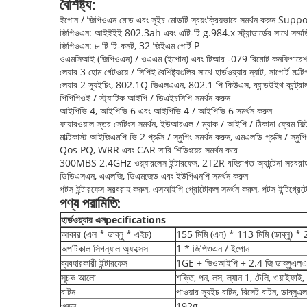
বৈশিষ্ট্য:
ইপোন / জিপিওএন মোড এবং সুইচ মোডটি স্বয়ংক্রিয়ভাবে সমর্থন করুন Supp
জিপিওএন: আইইইই 802.3ah এবং এটি-টি g.984.x স্ট্যান্ডার্ডের সাথে সম্মত
জিপিওএন: ৮ টি টি-কনট, 32 জিইএম পোর্ট P
ওএমসিআই (জিপিওএন) / ওএএম (ইপোন) এবং টিআর -079 রিমোট কনফিগারেশন এ
লেয়ার 3 হোম গেটওয়ে / সিপিই বৈশিষ্ট্যগুলির সাথে হার্ডওয়্যার ন্যাট, সাপোর্ট মাল
লেয়ার 2 স্যুইচিং, 802.1Q ভিএলএএন, 802.1 পি কিউএস, ব্যান্ডউইথ কন্ট্রোল, স্
পিপিপিওই / স্ট্যাটিক আইপি / ডিএইচসিপি সমর্থন করুন
আইপিভি 4, আইপিভি 6 এবং আইপিভি 4 / আইপিভি 6 সমর্থন করুন
ফায়ারওয়াল স্তর সেটিংস সমর্থন, ইউআরএল / ম্যাক / আইপি / ঠিকানা ফ্রেম ফিল্
মাল্টিকাস্ট আইজিএমপি ভি 2 প্রক্সি / স্নুপিং সমর্থন করুন, এমএলডি প্রক্সি / স্নুপ
Qos PQ, WRR এবং CAR সারি শিডিংয়ের সমর্থন করে
300MBS 2.4GHz ওয়্যারলেস ইন্টারফেস, 2T2R বহিরাগত অ্যান্টেনা সরবরা
ডিডিএসএন, এএলজি, ডিএমজেড এবং ইউপিএনপি সমর্থন করুন
পটস ইন্টারফেস সরবরাহ করুন, এসআইপি প্রোটোকল সমর্থন করুন, পটস ইন্টিগ্রেট
পণ্য পরামিতি:
হার্ডওয়্যার
এস
pecifications
আকার (এল * ডাব্লু * এইচ)
155 মিমি (এল) * 113 মিমি (ডাব্লু) * 
অপটিকাল সিগন্যাল অ্যাক্সেস
1 * জিপিওএন / ইপোন
ব্যবহারকারী ইন্টারফেস
1GE + ভিওআইপি + 2.4 জি ডাব্লুএল
সূচক আলো
শক্তি, পন, লস, ল্যান 1, টেলি, ওয়াইফাই,
বাটন
পাওয়ার স্যুইচ বাটন, রিসেট বাটন, ডাব্লু
ওজন
192g