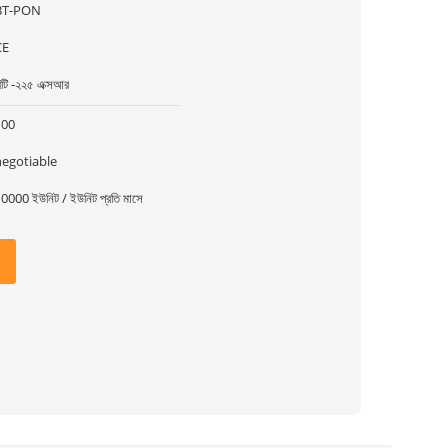
BT-PON
CE
িটি -২২৫ এক্সআর
100
negotiable
0000 ইউনিট / ইউনিট প্রতি মাসে