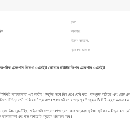
বন্দর:
েড
ব্যবহার:
বিদ্যুৎ সরবরাহ:
প্যাকেজ আকার:
বার অপটিক এক্সপোন ফিফথ ওএনইউ মোডেম রাউটার জিপন এক্সপোন ওএনইউ
টিপিটি স্বতন্ত্রভাবে এই জাতীয় পটভূমির সাথে মিল রেখে তৈরি করে।কমপ্যাক্ট কাঠামো এবং ছোট চ
থিতিতে বিভিন্ন ডেটা পরিষেবাদি প্রয়োগের প্রয়োজনীয়তার জন্য খুব উপযুক্ত B বিটি -২২৫ এক্সআ
ব্যয়, উচ্চ ব্যান্ডউইথ, শক্তিশালী সম্প্রসারণযোগ্যতা এবং অন্যান্য সুবিধার সুবিধার একীভূত করে।এটি প্য
িন রক্ষণাবেক্ষণ এবং উচ্চ অপারেটিং ব্যয়কে পরিবর্তন করে।