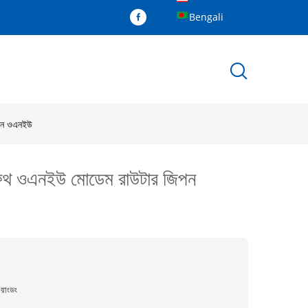
Bengali
পোন ওএনইউ
ফিফথ ওএনইউ মোডেম রাউটার জিপন
ুয়াংডং