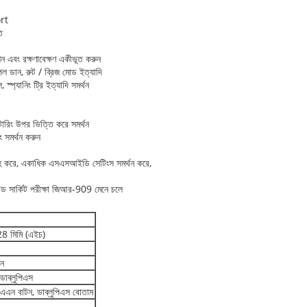
ort
ি
বং রক্ষণাবেক্ষণ একীভূত করুন
্টিপল ডান, রুট / ব্রিজ মোড ইত্যাদি
প্যানিং ট্রি ইত্যাদি সমর্থন
টারিং উপর ভিত্তি করে সমর্থন
িং সমর্থন করুন
হ করে, একাধিক এসএসআইডি সেটিংস সমর্থন করে,
েড সার্কিট পরীক্ষা জিআর-909 মেনে চলে
28 মিমি (এইচ)
এন
 ডাব্লুপিএস
এলএএন বাটন, ডাব্লুপিএস বোতাম