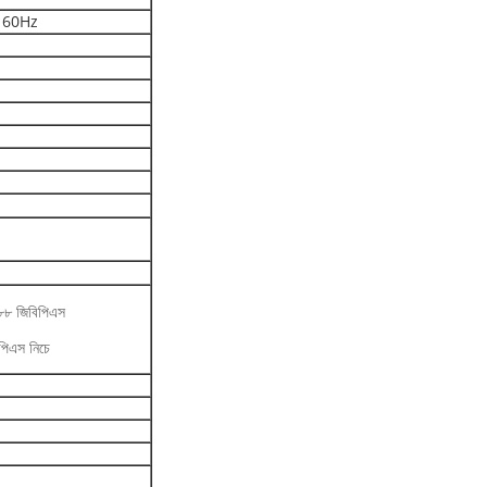
～ 60Hz
৮৮ জিবিপিএস
িএস নিচে