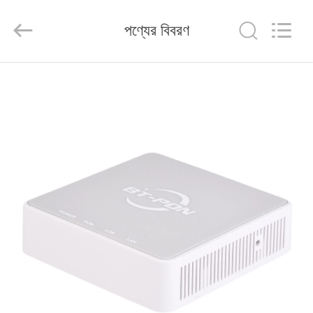
Baitong
Putian
Technology
পণ্যের বিবরণ
Co.,
Ltd..
All
Rights
Reserved.
বাড়ি
পণ্য
আমাদের
সম্পর্কে
কারখানা
ভ্রমণ
মান