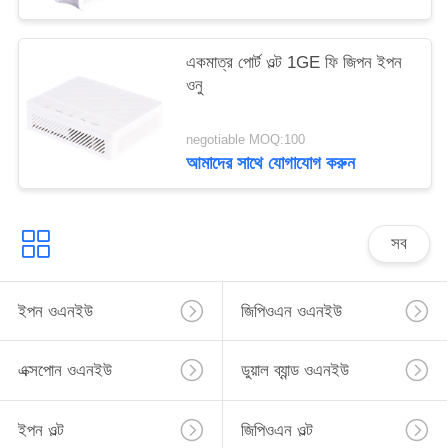
একমাত্র পোর্ট ওল্ট 1GE ফি জিপন ইপন
ওনু
negotiable MOQ:100
আমাদের সাথে যোগাযোগ করুন
সব
ইপন ওএনইউ
জিপিওএন ওএনইউ
এক্সপোন ওএনইউ
ডুয়াল ব্যান্ড ওএনইউ
ইপন ওল্ট
জিপিওএন ওল্ট