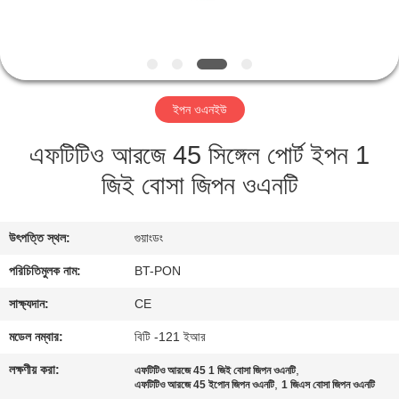
নিয়ন্ত্রণ
যোগাযোগ
করুন
ইপন ওএনইউ
এফটিটিও আরজে 45 সিঙ্গেল পোর্ট ইপন 1
উদ্ধৃতির
জিই বোসা জিপন ওএনটি
জন্য
আবেদন
উৎপত্তি স্থল:
গুয়াংডং
সাইট
পরিচিতিমুলক নাম:
BT-PON
ম্যাপ
সাক্ষ্যদান:
CE
মডেল নম্বার:
বিটি -121 ইআর
PRIVACY
লক্ষণীয় করা:
,
এফটিটিও আরজে 45 1 জিই বোসা জিপন ওএনটি
,
POLICY
এফটিটিও আরজে 45 ইপোন জিপন ওএনটি
1 জিএস বোসা জিপন ওএনটি