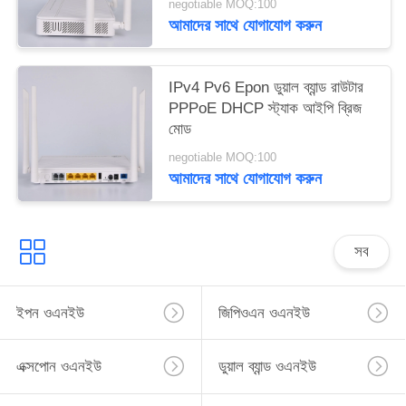
negotiable MOQ:100
আমাদের সাথে যোগাযোগ করুন
IPv4 Pv6 Epon ডুয়াল ব্যান্ড রাউটার
PPPoE DHCP স্ট্যাক আইপি ব্রিজ
মোড
negotiable MOQ:100
আমাদের সাথে যোগাযোগ করুন
সব
ইপন ওএনইউ
জিপিওএন ওএনইউ
এক্সপোন ওএনইউ
ডুয়াল ব্যান্ড ওএনইউ