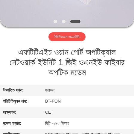
নিয়ন্ত্রণ
যোগাযোগ
করুন
জিপিওএন ওএনইউ
এফটিটিএইচ ওয়ান পোর্ট অপটিক্যাল
উদ্ধৃতির
নেটওয়ার্ক ইউনিট 1 জিই ওএনইউ ফাইবার
জন্য
অপটিক মডেম
আবেদন
সাইট
উৎপত্তি স্থল:
গুয়াংডং
ম্যাপ
পরিচিতিমুলক নাম:
BT-PON
সাক্ষ্যদান:
CE
PRIVACY
মডেল নম্বার:
বিটি -২৮০ জিআর
POLICY