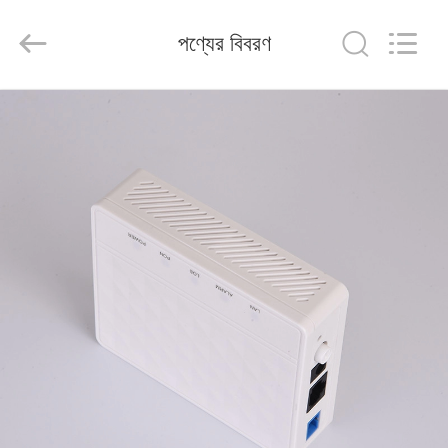
Baitong
Putian
Technology
পণ্যের বিবরণ
Co.,
Ltd..
All
Rights
Reserved.
বাড়ি
পণ্য
আমাদের
সম্পর্কে
কারখানা
ভ্রমণ
মান