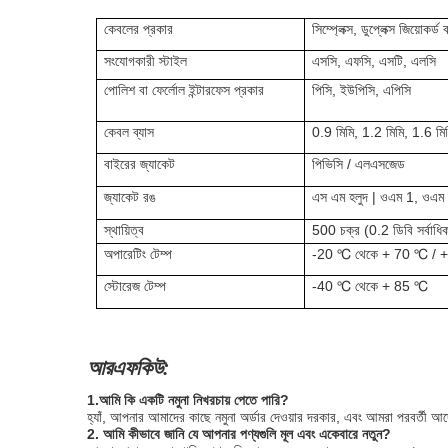
কেবলের প্রকার
সিম্প্লেক্স, ডুপ্লেক্স জিয়োকর্ড 
সংযোগকারী স্টাইল
এসসি, এফসি, এসটি, এলসি
পোলিশ বা ফের্লোল ইন্টারফেস প্রকার
পিসি, ইউপিসি, এপিসি
কেবল ব্যাস
0.9 মিমি, 1.2 মিমি, 1.6 মিম
বাইরের জ্যাকেট
পিভিসি / এলএসজেড
জ্যাকেট রঙ
এস এম হলুদ | ওএম 1, ওএম 
স্থায়িত্ব
500 চক্র (0.2 ডিবি সর্বাধি
অপারেটিং টেম্প
-20 ℃ থেকে + 70 ℃ / + 
স্টোরেজ টেম্প
-40 ℃ থেকে + 85 ℃
আরএফকিউ:
1.আমি কি একটি নমুনা নিখরচায় পেতে পারি?
হ্যাঁ, আপনার আমাদের কাছে নমুনা অর্ডার দেওয়ার দরকার, এবং আমরা পরবর্তী 
2. আমি কীভাবে জানি যে আপনার পণ্যগুলি মূল এবং একেবারে নতুন?