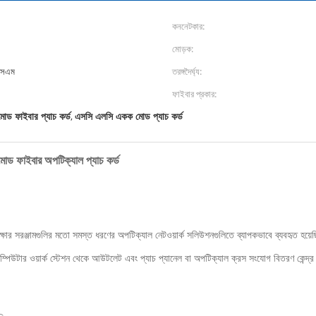
কননেটকার:
মোড়ক:
এসএম
তরঙ্গদৈর্ঘ্য:
ফাইবার প্রকার:
ড ফাইবার প্যাচ কর্ড
এসসি এলসি একক মোড প্যাচ কর্ড
,
োড ফাইবার অপটিক্যাল প্যাচ কর্ড
রীক্ষার সরঞ্জামগুলির মতো সমস্ত ধরণের অপটিক্যাল নেটওয়ার্ক সলিউশনগুলিতে ব্যাপকভাবে ব্যবহৃত হয়
: কম্পিউটার ওয়ার্ক স্টেশন থেকে আউটলেট এবং প্যাচ প্যানেল বা অপটিক্যাল ক্রস সংযোগ বিতরণ কেন্দ