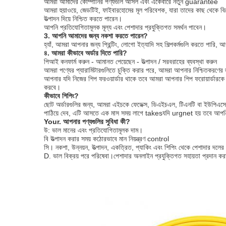
আমরা আমাদের কোম্পানির পণ্যগুলি আসল এবং একেবারে নতুন guarantee
আমরা হুয়াওয়ে, জেডটিই, ফাইবারহোমের মূল পরিবেশক, যারা তাদের কাছ থেকে 
উত্পাদন দিয়ে নিশ্চিত করতে পারেন।
আপনি প্রতিযোগিতামূলক মূল্য এবং পেশাদার প্রযুক্তিগত সমর্থন পাবেন।
3. আপনি আমাদের জন্য নকশা করতে পারেন?
হ্যাঁ, আমরা আপনার জন্য প্রিন্টিং, লোগো ইত্যাদি সহ শিল্পকর্মগুলি করতে পার
৪. আমরা কীভাবে অর্ডার দিতে পারি?
পিআই কনফার্ম করুন - আমানত পেয়েছেন - উত্পাদন / সরবরাহের ব্যবস্থা করুন
আমরা পণ্যের প্যারামিটারগুলিতে চুক্তি করার পরে, আমরা আপনার নিশ্চিতকরণে
আপনার যদি নিজের শিপ ফরওয়ার্ডার থাকে তবে আমরা আপনার শিপ ফরোয়ার্ডারকে প
করবে।
কীভাবে শিপিং?
ছোট অর্ডারগুলির জন্য, আমরা এইচকে ফেডেক্স, ডিএইচএল, টিএনটি বা ইউপিএসের ম
পাঠিয়ে দেব, এটি আসতে এক মাস সময় লাগে takesযদি urgnet হয় তবে আপনি বিম
Your. আপনার পণ্যগুলির সুবিধা কী?
উ: ভাল মানের এবং প্রতিযোগিতামূলক দাম।
বি উত্পাদন করার সময় কঠোরভাবে মান নিয়ন্ত্রণ control
সি। নকশা, উন্নয়ন, উত্পাদন, একত্রিত, প্যাকিং এবং শিপিং থেকে পেশাদার দলে
D. ভাল বিক্রয় পরে পরিষেবা।পেশাদার অনলাইন প্রযুক্তিগত সহায়তা প্রদান ক