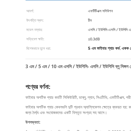
আদর্শ:
এফটিটিএক্স সলিউশন
উৎপত্তি স্থল:
চীন
মডেল নম্বার:
এসসি / ইউপিসি-এসসি / ইউপিসি 
সন্নিবেশ ক্ষতি:
≤0.3dB
5 এম ফাইবার প্যাচ কর্ড
একক মো
বিশেষভাবে তুলে ধরা:
,
3 এম / 5 এম / 10 এম এসসি / ইউপিসি- এলসি / ইউপিসি ব্লু সিঙ্গল ম
পণ্যের বর্ণনা:
ফাইবার অপটিক প্যাচ কর্ডটি সিকিউরিটি, ডাব্লু, ল্যান, সিএটিভি, এফটিটিএক্স, প
ফাইবার অপটিক প্যাচ কেবলগুলি দুটি প্রধান অ্যাপ্লিকেশন ক্ষেত্রে ব্যবহৃত হয়
জন্য দৈর্ঘ্য এবং সংযোজকদের একটি বিস্তৃত সংগ্রহ সহ আসে।
উপলভ্যতা: