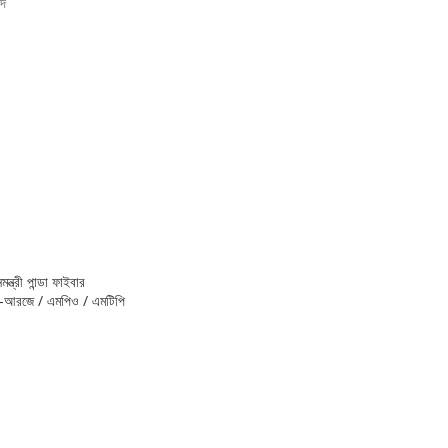
দি
ী পান্ডা ফাইবার
ি-আরজে / এমপিও / এমটিপি