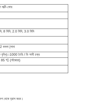
বা মাল্টি-কোর
ি, 8 মিমি, 2.0 মিমি, 3.0 মিমি
2 কমলা |
সাদা
ক বৃদ্ধি)।1000 তৈরি / ডি সাথী চক্র
85 ℃ (সাঁজোয়া)
আদেশ থেকে হ্রাস করব।