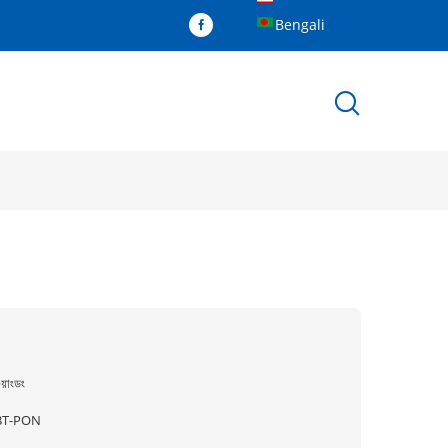
Bengali
ুয়াংডং
BT-PON