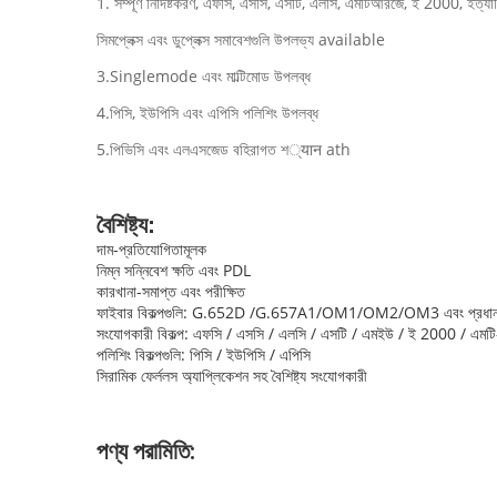
1. সম্পূর্ণ নির্দিষ্টকরণ, এফসি, এসসি, এসটি, এলসি, এমটিআরজে, ই 2000, ইত্যা
সিমপ্লেক্স এবং ডুপ্লেক্স সমাবেশগুলি উপলভ্য available
3.Singlemode এবং মাল্টিমোড উপলব্ধ
4.পিসি, ইউপিসি এবং এপিসি পলিশিং উপলব্ধ
5.পিভিসি এবং এলএসজেড বহিরাগত শ्यान ath
বৈশিষ্ট্য:
দাম-প্রতিযোগিতামূলক
নিম্ন সন্নিবেশ ক্ষতি এবং PDL
কারখানা-সমাপ্ত এবং পরীক্ষিত
ফাইবার বিকল্পগুলি: G.652D /G.657A1/OM1/OM2/OM3 এবং প্রধানমন্ত্র
সংযোগকারী বিকল্প: এফসি / এসসি / এলসি / এসটি / এমইউ / ই 2000 / এমট
পলিশিং বিকল্পগুলি: পিসি / ইউপিসি / এপিসি
সিরামিক ফের্ললস অ্যাপ্লিকেশন সহ বৈশিষ্ট্য সংযোগকারী
পণ্য পরামিতি: