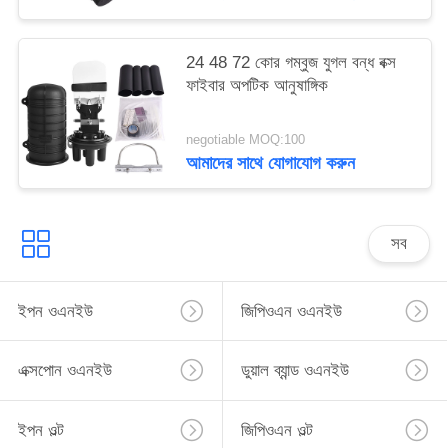
24 48 72 কোর গম্বুজ যুগল বন্ধ বক্স
ফাইবার অপটিক আনুষাঙ্গিক
negotiable MOQ:100
আমাদের সাথে যোগাযোগ করুন
সব
ইপন ওএনইউ
জিপিওএন ওএনইউ
এক্সপোন ওএনইউ
ডুয়াল ব্যান্ড ওএনইউ
ইপন ওল্ট
জিপিওএন ওল্ট