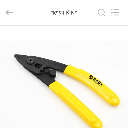
Baitong
Putian
Technology
পণ্যের বিবরণ
Co.,
Ltd..
All
Rights
Reserved.
বাড়ি
পণ্য
আমাদের
সম্পর্কে
কারখানা
ভ্রমণ
মান