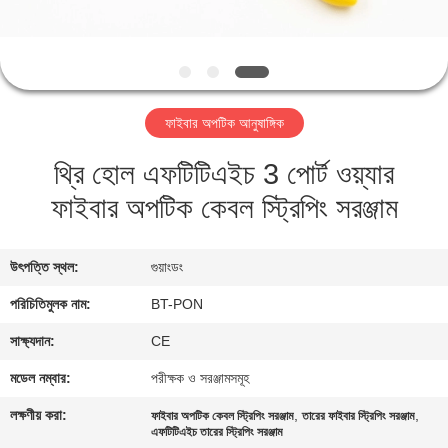
নিয়ন্ত্রণ
যোগাযোগ
করুন
ফাইবার অপটিক আনুষাঙ্গিক
থ্রি হোল এফটিটিএইচ 3 পোর্ট ওয়্যার
উদ্ধৃতির
ফাইবার অপটিক কেবল স্ট্রিপিং সরঞ্জাম
জন্য
আবেদন
উৎপত্তি স্থল:
গুয়াংডং
সাইট
পরিচিতিমুলক নাম:
BT-PON
ম্যাপ
সাক্ষ্যদান:
CE
মডেল নম্বার:
পরীক্ষক ও সরঞ্জামসমূহ
PRIVACY
লক্ষণীয় করা:
,
,
ফাইবার অপটিক কেবল স্ট্রিপিং সরঞ্জাম
তারের ফাইবার স্ট্রিপিং সরঞ্জাম
POLICY
এফটিটিএইচ তারের স্ট্রিপিং সরঞ্জাম