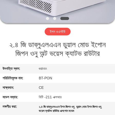
নিয়ন্ত্রণ
যোগাযোগ
করুন
ইপন ওএনইউ
২.৪ জি ​​ডাব্লুএলএএন ডুয়াল মোড ইপোন
উদ্ধৃতির
জিপন ওনু অন্ট ভয়েস ক্যাটভ রাউটার
জন্য
আবেদন
উৎপত্তি স্থল:
গুয়াংডং
সাইট
পরিচিতিমুলক নাম:
BT-PON
ম্যাপ
সাক্ষ্যদান:
CE
মডেল নম্বার:
বিটি -211 এক্সআর
PRIVACY
লক্ষণীয় করা:
,
,
২.৪ জি ​​ডাব্লুএলএএন ইপন জিপন ওনু
ডুয়াল মোড ইপন জিপন ওনু
POLICY
ভয়েস ক্যাটভ রাউটার এক্সপোন মডেম