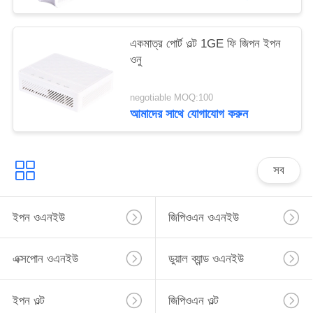
একমাত্র পোর্ট ওল্ট 1GE ফি জিপন ইপন
ওনু
negotiable MOQ:100
আমাদের সাথে যোগাযোগ করুন
সব
ইপন ওএনইউ
জিপিওএন ওএনইউ
এক্সপোন ওএনইউ
ডুয়াল ব্যান্ড ওএনইউ
ইপন ওল্ট
জিপিওএন ওল্ট