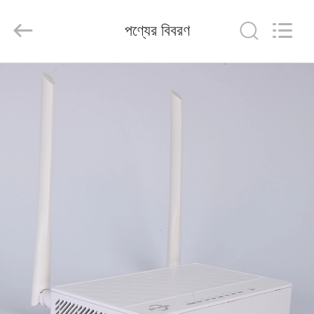
Baitong
Putian
Technology
পণ্যের বিবরণ
Co.,
Ltd..
All
Rights
Reserved.
বাড়ি
পণ্য
আমাদের
সম্পর্কে
কারখানা
ভ্রমণ
মান