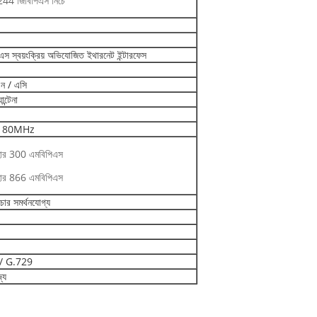
44 জিবিপিএস নিচে
্বয়ংক্রিয় অভিযোজিত ইথারনেট ইন্টারফেস
ন / এসি
ন্টেনা
 / 80MHz
 হার 300 এমবিপিএস
 হার 866 এমবিপিএস
চার সমর্থনযোগ্য
/ G.729
্য