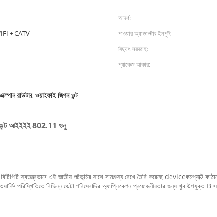
আদর্শ:
IFI + CATV
পাওয়ার অ্যাডাপ্টার ইনপুট:
বিদ্যুৎ সরবরাহ:
প্যাকেজ আকার:
এক্স্পান রাউটার
ওয়াইফাই জিপন ওন্ট
,
ান অন্ট আইইইই 802.11 ওনু
টিপিটি স্বতন্ত্রভাবে এই জাতীয় পটভূমির সাথে সামঞ্জস্য রেখে তৈরি করেছে deviceকমপ্যাক্ট কাঠা
র্কিং পরিস্থিতিতে বিভিন্ন ডেটা পরিষেবাদির অ্যাপ্লিকেশন প্রয়োজনীয়তার জন্য খুব উপযুক্ত B 