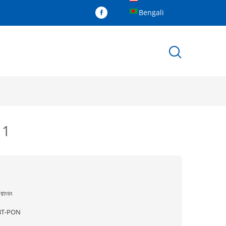
Bengali
.11
ুয়াংডং
BT-PON