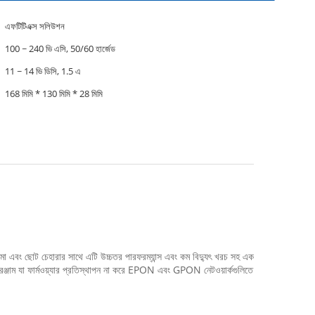
এফটিটিএক্স সলিউশন
100 ~ 240 ভি এসি, 50/60 হার্জেড
11 ~ 14 ভি ডিসি, 1.5 এ
168 মিমি * 130 মিমি * 28 মিমি
মো এবং ছোট চেহারার সাথে এটি উচ্চতর পারফরম্যান্স এবং কম বিদ্যুৎ খরচ সহ এক
সরঞ্জাম যা ফার্মওয়্যার প্রতিস্থাপন না করে EPON এবং GPON নেটওয়ার্কগুলিতে