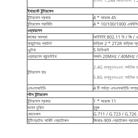
ইপোন: 1.244 জিবিপিএস- 1.2
ইথারনেট ইন্টারফেস
ইন্টারফেস প্রকার
4 * আরজে 45
ইন্টারফেস পরামিতি
4 * 10/100/1000 এমবিপিএস স
ওয়্যারলেস
কাজের অবস্থা
আইইইই 802.11 বি / জি / এ
অ্যান্টেনার প্যাটার্ন
বাহ্যিক 2 * 2T2R বাহ্যিক অ্যা
এন্টেনা
5 ডিবিআই
ওয়্যারলেস ব্যান্ডউইথ
সমর্থন 20MHz / 40MHz
2.4G ডাব্লুএলএএন: সর্বাধিক
ইন্টারফেস হার
5.8G ডাব্লুএলএএন: সর্বাধিক
এসএসআইডি
4 টি পর্যন্ত এসএসআইডি সম্প্র
পটস
ইন্টারফেস
ইন্টারফেস প্রকার
1 * আরজে 11
ভয়েস চুক্তি
চুমুক
কোডেকস
G.711 / G.723 / G.726 
ইন্টিগ্রেটেড সার্কিট প্রোটোকল
জিআর-909 প্রোটোকল প্রযোজ