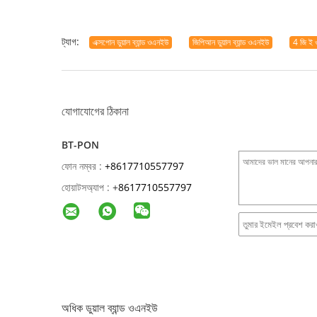
ট্যাগ:
এক্সপোন ডুয়াল ব্যান্ড ওএনইউ
জিপিআন ডুয়াল ব্যান্ড ওএনইউ
4 জি ই 
যোগাযোগের ঠিকানা
BT-PON
ফোন নম্বর :
+8617710557797
হোয়াটসঅ্যাপ :
+
8617710557797
অধিক ডুয়াল ব্যান্ড ওএনইউ