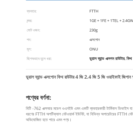
ব্যবহার:
FTTH
বন্দর:
1GE + 1FE + 1TEL + 2.4GW
মোট ওজন:
230g
পন:
এক্সপোন
মূল:
ONU
ডুয়াল ব্যান্ড এক্সপন রাউটার
ফিথ 
বিশেষভাবে তুলে ধরা:
,
ডুয়াল ব্যান্ড এক্সপোন ফিথ রাউটার 4 জি 2.4 জি 5 জি ওয়াইফাই জিপ
পণ্যের বর্ণনা:
বিটি -762 এক্সআর মডেল ওএনইউ এমন একটি ব্যবহারকারী টার্মিনাল ডিভাইস যা বি
ধরণের FTTH অপটিক্যাল নেটওয়ার্ক ইউনিট, যা বিভিন্ন অপারেটরের FTTH নেটওয়া
অভিযোজিত হতে পারে এমন পণ্য।