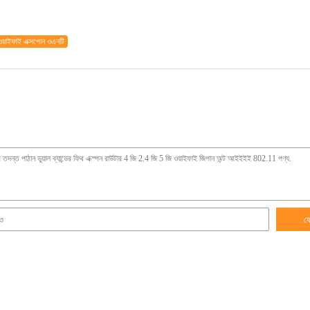
ওয়াইফাই এক্সপোন ওএনটি
য