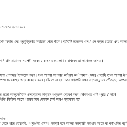
আদেশ থেকে হ্রাস করব।
বিশেষ অফার এবং প্রযুক্তিগত সহায়তা পেয়ে থাকে।প্রতিটি মডেলের এস / এন নম্বর রয়েছে এবং 
ি, আপনি যদি আমাদের সামগ্রী সরবরাহ করেন এবং কোথায় রাখবেন তা আমাদের জানান।
র জন্য পেশাদার ইনভয়েস করব।যখন আমরা আপনার অগ্রিম অর্থ প্রদান (জমা) পেয়েছি তখন আমরা উত্
ণ্য সরবরাহের জন্য ব্যবহার করব।যদি তা না হয়, তবে পণ্যগুলি যখন গন্তব্য বন্দরে পৌঁছেছে, আপ
মতো আন্তর্জাতিক এক্সপ্রেসের মাধ্যমে পণ্যগুলি প্রেরণ করব।সাধারণত এটি প্রায় 7 লাগে
িপিং নির্বাচন করতে পারেন তবে ফ্রেইট চার্জ আরও ব্যয়বহুল হবে।
র কাজ।
রা যেতে পারে।তদুপরি, পণ্যগুলির কোনও সমস্যা হলে আমরা সমস্যাটি সমাধান করতে বা পণ্যগুলির প্