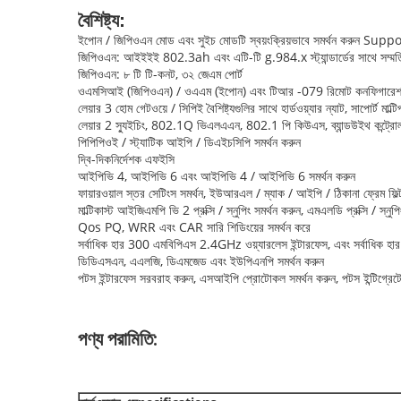
বৈশিষ্ট্য:
ইপোন / জিপিওএন মোড এবং সুইচ মোডটি স্বয়ংক্রিয়ভাবে সমর্থন করুন Supp
জিপিওএন: আইইইই 802.3ah এবং এটি-টি g.984.x স্ট্যান্ডার্ডের সাথে সম্মত
জিপিওএন: ৮ টি টি-কনট, ৩২ জেএম পোর্ট
ওএমসিআই (জিপিওএন) / ওএএম (ইপোন) এবং টিআর -079 রিমোট কনফিগারেশন এ
লেয়ার 3 হোম গেটওয়ে / সিপিই বৈশিষ্ট্যগুলির সাথে হার্ডওয়্যার ন্যাট, সাপোর্ট মাল
লেয়ার 2 স্যুইচিং, 802.1Q ভিএলএএন, 802.1 পি কিউএস, ব্যান্ডউইথ কন্ট্রোল, স্
পিপিপিওই / স্ট্যাটিক আইপি / ডিএইচসিপি সমর্থন করুন
দ্বি-দিকনির্দেশক এফইসি
আইপিভি 4, আইপিভি 6 এবং আইপিভি 4 / আইপিভি 6 সমর্থন করুন
ফায়ারওয়াল স্তর সেটিংস সমর্থন, ইউআরএল / ম্যাক / আইপি / ঠিকানা ফ্রেম ফিল্
মাল্টিকাস্ট আইজিএমপি ভি 2 প্রক্সি / স্নুপিং সমর্থন করুন, এমএলডি প্রক্সি / স্নুপ
Qos PQ, WRR এবং CAR সারি শিডিংয়ের সমর্থন করে
সর্বাধিক হার 300 এমবিপিএস 2.4GHz ওয়্যারলেস ইন্টারফেস, এবং সর্বাধিক 
ডিডিএসএন, এএলজি, ডিএমজেড এবং ইউপিএনপি সমর্থন করুন
পটস ইন্টারফেস সরবরাহ করুন, এসআইপি প্রোটোকল সমর্থন করুন, পটস ইন্টিগ্রেটে
পণ্য পরামিতি: