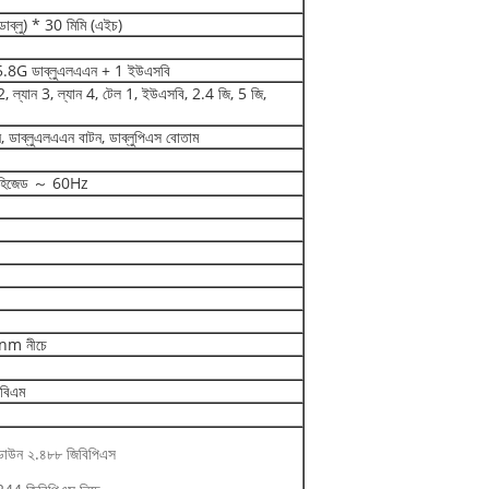
াব্লু) * 30 মিমি (এইচ)
8G ডাব্লুএলএএন + 1 ইউএসবি
ন 2, ল্যান 3, ল্যান 4, টেল 1, ইউএসবি, 2.4 জি, 5 জি,
টন, ডাব্লুএলএএন বাটন, ডাব্লুপিএস বোতাম
 হিজেড ～ 60Hz
nm নীচে
িবিএম
ডাউন ২.৪৮৮ জিবিপিএস