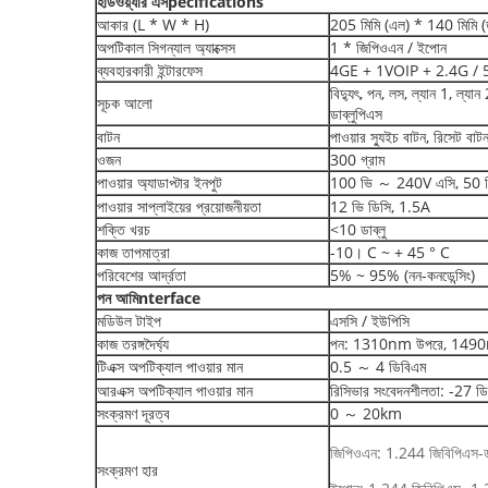
হার্ডওয়্যার
এস
pecifications
আকার (L * W * H)
205 মিমি (এল) * 140 মিমি (ড
অপটিকাল সিগন্যাল অ্যাক্সেস
1 * জিপিওএন / ইপোন
ব্যবহারকারী ইন্টারফেস
4GE + 1VOIP + 2.4G / 5.
বিদ্যুৎ, পন, লস, ল্যান 1, ল্যা
সূচক আলো
ডাব্লুপিএস
বাটন
পাওয়ার স্যুইচ বাটন, রিসেট বা
ওজন
300 গ্রাম
পাওয়ার অ্যাডাপ্টার ইনপুট
100 ভি ～ 240V এসি, 50
পাওয়ার সাপ্লাইয়ের প্রয়োজনীয়তা
12 ভি ডিসি, 1.5A
শক্তি খরচ
<10 ডাব্লু
কাজ তাপমাত্রা
-10। C ~ + 45 ° C
পরিবেশের আর্দ্রতা
5% ~ 95% (নন-কনডেন্সিং)
পন
আমি
nterface
মডিউল টাইপ
এসসি / ইউপিসি
কাজ তরঙ্গদৈর্ঘ্য
পন: 1310nm উপরে, 1490
টিএক্স অপটিক্যাল পাওয়ার মান
0.5 ～ 4 ডিবিএম
আরএক্স অপটিক্যাল পাওয়ার মান
রিসিভার সংবেদনশীলতা: -27 ড
সংক্রমণ দূরত্ব
0 ～ 20km
জিপিওএন: 1.244 জিবিপিএস-
সংক্রমণ হার