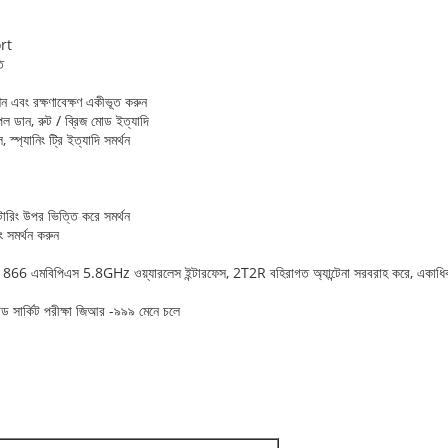
ort
ি
বং রক্ষণাবেক্ষণ একীভূত করুন
্টিপল ডান, রুট / ব্রিজ মোড ইত্যাদি
প্যানিং ট্রি ইত্যাদি সমর্থন
টারিং উপর ভিত্তি করে সমর্থন
িং সমর্থন করুন
হার 866 এমবিপিএস 5.8GHz ওয়্যারলেস ইন্টারফেস, 2T2R বহিরাগত অ্যান্টেনা সরবরাহ করে, একা
ড সার্কিট পরীক্ষা জিআর -৯৯৯ মেনে চলে