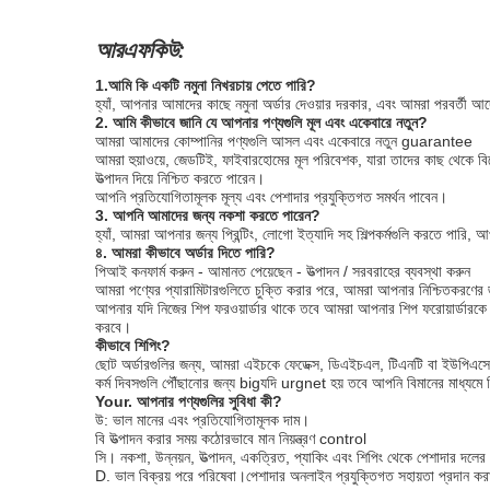
আরএফকিউ:
1.আমি কি একটি নমুনা নিখরচায় পেতে পারি?
হ্যাঁ, আপনার আমাদের কাছে নমুনা অর্ডার দেওয়ার দরকার, এবং আমরা পরবর্তী 
2. আমি কীভাবে জানি যে আপনার পণ্যগুলি মূল এবং একেবারে নতুন?
আমরা আমাদের কোম্পানির পণ্যগুলি আসল এবং একেবারে নতুন guarantee
আমরা হুয়াওয়ে, জেডটিই, ফাইবারহোমের মূল পরিবেশক, যারা তাদের কাছ থেকে 
উত্পাদন দিয়ে নিশ্চিত করতে পারেন।
আপনি প্রতিযোগিতামূলক মূল্য এবং পেশাদার প্রযুক্তিগত সমর্থন পাবেন।
3. আপনি আমাদের জন্য নকশা করতে পারেন?
হ্যাঁ, আমরা আপনার জন্য প্রিন্টিং, লোগো ইত্যাদি সহ শিল্পকর্মগুলি করতে পার
৪. আমরা কীভাবে অর্ডার দিতে পারি?
পিআই কনফার্ম করুন - আমানত পেয়েছেন - উত্পাদন / সরবরাহের ব্যবস্থা করুন
আমরা পণ্যের প্যারামিটারগুলিতে চুক্তি করার পরে, আমরা আপনার নিশ্চিতকরণে
আপনার যদি নিজের শিপ ফরওয়ার্ডার থাকে তবে আমরা আপনার শিপ ফরোয়ার্ডারকে প
করবে।
কীভাবে শিপিং?
ছোট অর্ডারগুলির জন্য, আমরা এইচকে ফেডেক্স, ডিএইচএল, টিএনটি বা ইউপিএসের 
কর্ম দিবসগুলি পৌঁছানোর জন্য bigযদি urgnet হয় তবে আপনি বিমানের মাধ্যমে শ
Your. আপনার পণ্যগুলির সুবিধা কী?
উ: ভাল মানের এবং প্রতিযোগিতামূলক দাম।
বি উত্পাদন করার সময় কঠোরভাবে মান নিয়ন্ত্রণ control
সি। নকশা, উন্নয়ন, উত্পাদন, একত্রিত, প্যাকিং এবং শিপিং থেকে পেশাদার দলে
D. ভাল বিক্রয় পরে পরিষেবা।পেশাদার অনলাইন প্রযুক্তিগত সহায়তা প্রদান ক