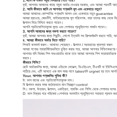
1.আমি কি একটি নমুনা নিখরচায় পেতে পারি?
হ্যাঁ, আপনার আমাদের কাছে নমুনা অর্ডার দেওয়ার দরকার, এবং আমরা পরবর্তী 
2. আমি কীভাবে জানি যে আপনার পণ্যগুলি মূল এবং একেবারে নতুন?
আমরা আমাদের কোম্পানির পণ্যগুলি আসল এবং একেবারে নতুন guarantee
আমরা হুয়াওয়ে, জেডটিই, ফাইবারহোমের মূল পরিবেশক, যারা তাদের কাছ থেকে 
উত্পাদন দিয়ে নিশ্চিত করতে পারেন।
আপনি প্রতিযোগিতামূলক মূল্য এবং পেশাদার প্রযুক্তিগত সমর্থন পাবেন।
3. আপনি আমাদের জন্য নকশা করতে পারেন?
হ্যাঁ, আমরা আপনার জন্য প্রিন্টিং, লোগো ইত্যাদি সহ শিল্পকর্মগুলি করতে পার
৪. আমরা কীভাবে অর্ডার দিতে পারি?
পিআই কনফার্ম করুন - আমানত পেয়েছেন - উত্পাদন / সরবরাহের ব্যবস্থা করুন
আমরা পণ্যের প্যারামিটারগুলিতে চুক্তি করার পরে, আমরা আপনার নিশ্চিতকরণে
আপনার যদি নিজের শিপ ফরওয়ার্ডার থাকে তবে আমরা আপনার শিপ ফরোয়ার্ডারকে প
করবে।
কীভাবে শিপিং?
ছোট অর্ডারগুলির জন্য, আমরা এইচকে ফেডেক্স, ডিএইচএল, টিএনটি বা ইউপিএসের ম
পাঠিয়ে দেব, এটি আসতে এক মাস সময় লাগে takesযদি urgnet হয় তবে আপনি বিম
Your. আপনার পণ্যগুলির সুবিধা কী?
উ: ভাল মানের এবং প্রতিযোগিতামূলক দাম।
বি উত্পাদন করার সময় কঠোরভাবে মান নিয়ন্ত্রণ control
সি। নকশা, উন্নয়ন, উত্পাদন, একত্রিত, প্যাকিং এবং শিপিং থেকে পেশাদার দলে
D. ভাল বিক্রয় পরে পরিষেবা।পেশাদার অনলাইন প্রযুক্তিগত সহায়তা প্রদান ক