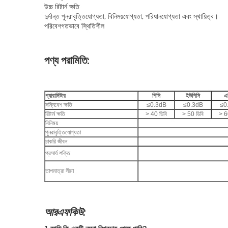
উচ্চ রিটার্ন ক্ষতি
দুর্দান্ত পুনরাবৃত্তিযোগ্যতা, বিনিময়যোগ্যতা, পরিধানযোগ্যতা এবং স্থায়িত্ব।
পরিবেশগতভাবে স্থিতিশীল
পণ্য পরামিতি:
প্যারামিটার
পিসি
ইউপিসি
এ
সন্নিবেশ ক্ষতি
≤0.3dB
≤0.3dB
≤0
রিটার্ন ক্ষতি
> 40 ডিবি
> 50 ডিবি
> 6
বিনিময়
পুনরাবৃত্তিযোগ্যতা
চাকরি জীবন
প্রসার্য শক্তি
তাপমাত্রা সীমা
আরএফকিউ: