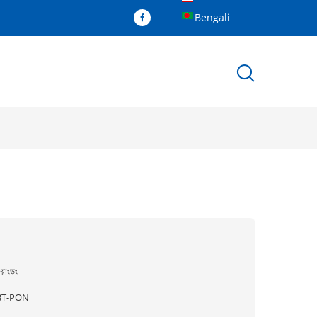
Bengali
ুয়াংডং
BT-PON