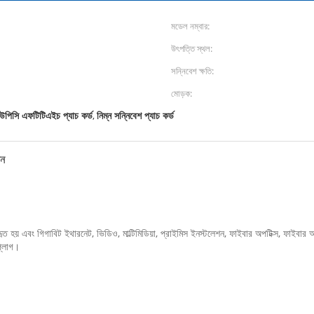
মডেল নম্বার:
উৎপত্তি স্থল:
সন্নিবেশ ক্ষতি:
মোড়ক:
উপিসি এফটিটিএইচ প্যাচ কর্ড
নিম্ন সন্নিবেশ প্যাচ কর্ড
,
ান
হয় এবং গিগাবিট ইথারনেট, ভিডিও, মাল্টিমিডিয়া, প্রাইমিস ইনস্টলেশন, ফাইবার অপটিক্স, ফাইবার অপ
প্লাগ।