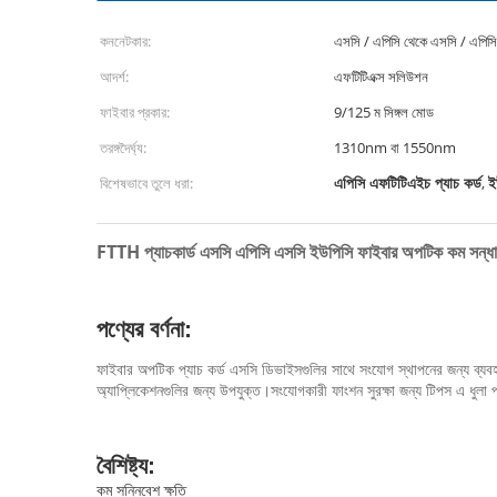
কননেটকার:
এসসি / এপিসি থেকে এসসি / এপিসি
আদর্শ:
এফটিটিএক্স সলিউশন
ফাইবার প্রকার:
9/125 ম সিঙ্গল মোড
তরঙ্গদৈর্ঘ্য:
1310nm বা 1550nm
এপিসি এফটিটিএইচ প্যাচ কর্ড
ই
বিশেষভাবে তুলে ধরা:
,
FTTH প্যাচকার্ড এসসি এপিসি এসসি ইউপিসি ফাইবার অপটিক কম সন্ধ
পণ্যের বর্ণনা:
ফাইবার অপটিক প্যাচ কর্ড এসসি ডিভাইসগুলির সাথে সংযোগ স্থাপনের জন্য ব্যবহৃত 
অ্যাপ্লিকেশনগুলির জন্য উপযুক্ত।সংযোগকারী ফাংশন সুরক্ষা জন্য টিপস এ ধুলা 
বৈশিষ্ট্য:
কম সন্নিবেশ ক্ষতি