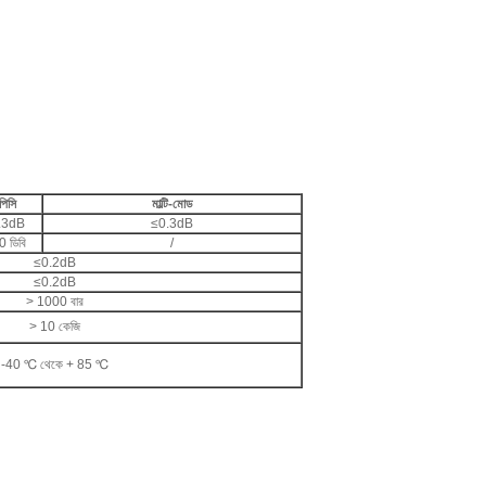
পিসি
মাল্টি-মোড
.3dB
≤0.3dB
0 ডিবি
/
≤0.2dB
≤0.2dB
> 1000 বার
> 10 কেজি
-40 ℃ থেকে + 85 ℃