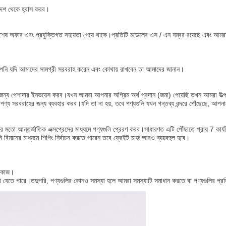
আদেশ থেকে হ্রাস করব।
বিশেষ অফার এবং প্রযুক্তিগত সহায়তা পেয়ে থাকে।প্রতিটি মডেলের এস / এন নম্বর রয়েছে এবং 
ি, আপনি যদি আমাদের সামগ্রী সরবরাহ করেন এবং কোথায় রাখবেন তা আমাদের জানান।
র জন্য পেশাদার ইনভয়েস করব।যখন আমরা আপনার অগ্রিম অর্থ প্রদান (জমা) পেয়েছি তখন আমরা উত্
ণ্য সরবরাহের জন্য ব্যবহার করব।যদি তা না হয়, তবে পণ্যগুলি যখন গন্তব্য বন্দরে পৌঁছেছে, আপ
তো আন্তর্জাতিক এক্সপ্রেসের মাধ্যমে পণ্যগুলি প্রেরণ করব।সাধারণত এটি পৌঁছাতে প্রায় 7 কার্
ানের মাধ্যমে শিপিং নির্বাচন করতে পারেন তবে ফ্রেইট চার্জ আরও ব্যয়বহুল হবে।
র কাজ।
রা যেতে পারে।তদুপরি, পণ্যগুলির কোনও সমস্যা হলে আমরা সমস্যাটি সমাধান করতে বা পণ্যগুলির প্