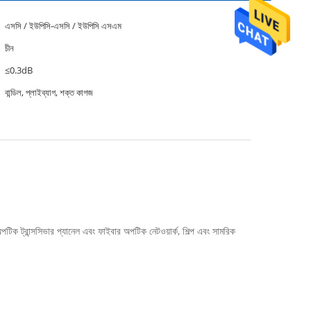
এসসি / ইউপিসি-এসসি / ইউপিসি এসএম
চীন
≤0.3dB
বান্ডিল, প্লাইব্যাগ, শক্ত কাগজ
টিক ট্রান্সসিভার প্যানেল এবং ফাইবার অপটিক নেটওয়ার্ক, শিল্প এবং সামরিক